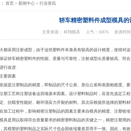
置：
首页
>
新闻中心
>
行业资讯
轿车精密塑料件成型模具的
文章来源： 科翔模具
人气：16876
发表时间：20
大都采用注射成型，由于这些塑料件本身具有较高的设计精度，使得对这
保证轿车精密塑料件的性能、质量与可靠性，注射成型出质量较高、符合
进行改进.
主要因素
依据是注塑制品的精度，即制品的尺寸公差、形位公差和表面粗糙度。要
注塑工艺和注塑设备这四项基本因素。设计塑料制品时，应首先选定工程
定、抗蠕变性能好、耐环境应力开裂的材料。其次应根据所选择的塑料材
在加工过程中，影响精密注塑制品的因素主要来自模具的精度、注塑收缩
模具是用以取得符合质量要求的精密塑料制品的关键之一，精密注塑用的
，其模塑的塑料制品之实际尺寸也会因收缩量差异而不一致。因此，有效