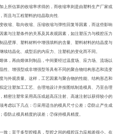
加上所估算的收缩率求得的，而收缩率则是由塑料生产厂家或
，而且与工程塑料的结晶取向性.
变收缩、取向收缩、压缩收缩与弹性回复等因素，而这些影响
因素与注塑条件的关系及其表观因素，如注塑压力与模腔压力
制品壁厚、塑料材料中增强填料的含量、塑料材料的结晶度与
继续结晶化、成型后的内应力、注塑机的变化而不同。
熔体，再由熔体到制品，中间要经过温度场、应力场、流场以
晶性、增强型或非增强型等具有不同的聚合物结构形态和流变
度与外观质量。这样，工艺因素与聚合物的性能、结构形态和
拟定注塑加工工艺、合理地设计并按图纸制造模具、乃至合理
，精密注塑常采用高压或超高压注射、高速注射以获得较小的
须考虑以下几点：①采用适当的模具尺寸公差；②防止产生成
；⑥防止模具精度的误差；⑦保持模具精度。
一致；至于多型腔模具，型腔之间的模腔压力应相差很小。在