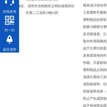
模具设计得合理
地址: 深圳市光明新区公明街道西田社
在线咨询
工程塑料手册推
区第二工业区24栋A区
塑料制品的形状
因素与精密注塑
扫一扫
及充模速度、注
取向性等因素的
由于注塑过程是
返回顶部
及密度场等的作
性能。凡是影响
塑料制品之间的
选择注塑加工设
成型收缩率。综
型收缩率误差；
防止产生成型收
由于收缩率会因