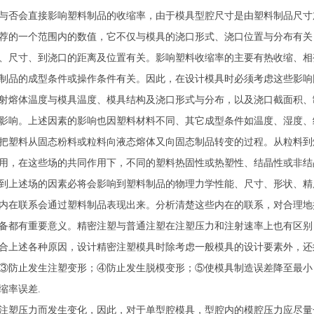
与否会直接影响塑料制品的收缩率，由于模具型腔尺寸是由塑料制品尺寸
荐的一个范围内的数值，它不仅与模具的浇口形式、浇口位置与分布有关
、尺寸、到浇口的距离及位置有关。影响塑料收缩率的主要有热收缩、相
制品的成型条件或操作条件有关。因此，在设计模具时必须考虑这些影响
射熔体温度与模具温度、模具结构及浇口形式与分布，以及浇口截面积、
影响。上述因素的影响也因塑料材料不同、其它成型条件如温度、湿度、
把塑料从固态粉料或粒料向液态熔体又向固态制品转变的过程。从粒料到
用，在这些场的共同作用下，不同的塑料热固性或热塑性、结晶性或非结
到上述场的因素必将会影响到塑料制品的物理力学性能、尺寸、形状、精
内在联系会通过塑料制品表现出来。分析清楚这些内在的联系，对合理地
备都有重要意义。精密注塑与普通注塑在注塑压力和注射速率上也有区别
合上述各种原因，设计精密注塑模具时除考虑一般模具的设计要素外，还
③防止发生注塑变形；④防止发生脱模变形；⑤使模具制造误差降至最小
缩率误差.
注塑压力而发生变化，因此，对于单型腔模具，型腔内的模腔压力应尽量