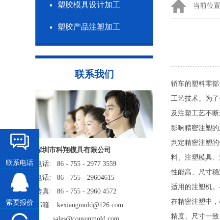
塑胶模具设计加工
当前位
塑胶产品注塑加工
联系我们
轿车的塑料零部
工艺技术。为了
及注塑工艺不断
影响精密注塑的
判定精密注塑的
深圳市科翔模具有限公司
料、注塑模具、
联系电话
电话: 86 - 755 - 2977 3559
性能高、尺寸稳
电话: 86 - 755 - 29604615
适用的注塑机。
传真: 86 - 755 - 2960 4572
在精密注塑中，
索要报价
邮箱: kexiangmold@126.com
精度、尺寸一致
sales@cousunmold.com