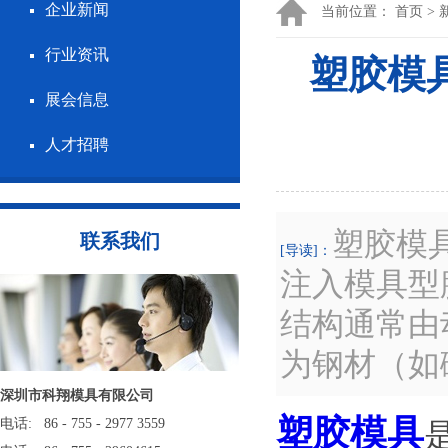
企业新闻
当前位置：
首页
>
行业资讯
塑胶模
展会信息
人才招聘
塑胶模
联系我们
[导读]：
注入模具型
结构通常由
为钢材（如
深圳市科翔模具有限公司
塑胶模具
电话: 86 - 755 - 2977 3559