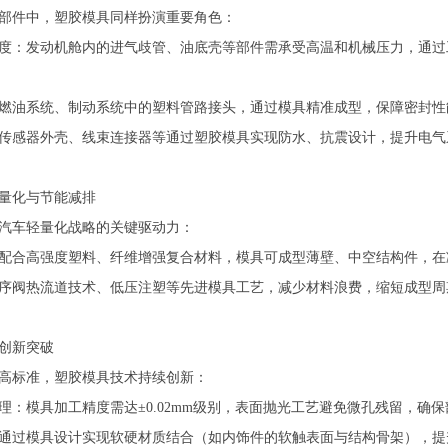
部件中，塑胶模具同样扮演重要角色：
度：发动机舱内的进气歧管、油底壳等部件需承受高温和机械压力，通过工
燃油系统、制动系统中的塑料管路接头，通过模具精准成型，保障密封性
传感器外壳、线束连接器等通过塑胶模具实现防水、抗震设计，提升电气
量化与节能减排
汽车轻量化战略的关键驱动力：
配合高强度塑料、纤维增强复合材料，模具可成型薄壁、中空结构件，在
序阀热流道技术、低压注塑等先进模具工艺，减少材料浪费，缩短成型周
创新突破
高标准，塑胶模具技术持续创新：
理：模具加工精度需达±0.02mm级别，表面抛光工艺避免微孔残留，确
通过模具设计实现软硬材质结合（如内饰件的软触表面与结构骨架），提