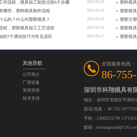
2025-05-29
工作流程，模具加工制造过程6个步骤
塑料模具
2025-05-29
有哪些，塑料模具制作流程
塑胶模具
2025-05-13
什么的？什么叫塑胶模具？
塑胶注塑
2025-04-16
流程，塑胶模具加工工艺流程
塑胶模具
2025-03-27
知的7个调试技巧与常见误区
其他导航
全国服务热线：
86-755
公司简介
厂房设备
深圳市科翔模具有
资质荣誉
技术支持
地址：深圳市龙岗区平湖街
固话/传真： 86-755-29773559
手机：13682521790 1371421
邮箱：kexiangmold@126.com /