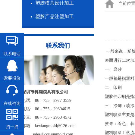
塑胶模具设计加工
当前位
塑胶产品注塑加工
联系我们
一般来说，塑胶
联系电话
表面进行二次加
一、磨砂
索要报价
一般都是指塑料
二、印刷
深圳市科翔模具有限公司
塑胶件印刷是指
电话: 86 - 755 - 2977 3559
在线咨询
三、涂饰（喷涂
电话: 86 - 755 - 29604615
塑料喷涂主要是
传真: 86 - 755 - 2960 4572
效果：着色、获
邮箱: kexiangmold@126.com
扫一扫
塑料喷涂工艺流
sales@cousunmold.com