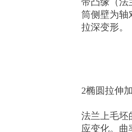
带凸缘（法
筒侧壁为轴
拉深变形。
2椭圆拉伸
法兰上毛坯
应变化。曲