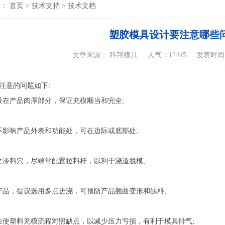
置：
首页
>
技术支持
>
技术文档
塑胶模具设计要注意哪些
文章来源： 科翔模具
人气：12445
发表时间：20
注意的问题如下:
设在产品肉厚部分，保证充模顺当和完全;
不影响产品外表和功能处，可在边际或底部处;
之冷料穴，尽端常配置拉料杆，以利于浇道脱模;
产品，提议选用多点进浇，可预防产品翘曲变形和缺料;
在使塑料充模流程对照缺点，以减少压力亏损，有利于模具排气;