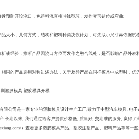
接近预防开设浇口，免得料流直接冲锋型芯，发作变形错位或弯曲;
产品大小，几何方式，结构和塑料种类决议计划，可先取小尺寸再依据试模
分析或经验，推断产品因浇口方位而发作之融合线处，是否影响产品外表和
，相同的产品选用对称进浇办法，关于差异产品在同样模具中成型时，优
深圳塑胶模具 塑胶模具开模
限公司是一家专业的塑胶模具设计生产工厂,致力于中型汽车模具, 电子产品,
产.长期以来, 我们通过给客户提供价格低, 质量好, 交期准的服务, 赢
ww.szkexiang.com/）查看更多塑胶模具产品、塑胶注塑产品、塑料产品等等