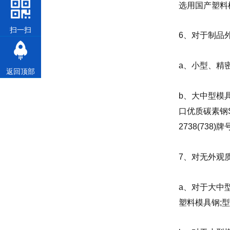
选用国产塑料
扫一扫
6、对于制品
a、小型、精密
返回顶部
b、大中型模
口优质碳素钢S
2738(738)
7、对无外观
a、对于大中型
塑料模具钢;