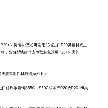
20+Ni类钢材;型芯可选用低档进口P20类钢材或进
型腔，当蚀梨地纹时应争取避免选用P20+Ni类的
其成型零部件材料选择如下：
优质碳素钢S55C、S50C或国产P20或P20+Ni类