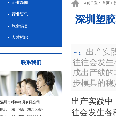
企业新闻
当前位置：
首页
>
行业资讯
深圳塑胶
展会信息
人才招聘
出产实
[导读]：
往往会发生
联系我们
成出产线的
步模具的稳
出产实践中
深圳市科翔模具有限公司
电话: 86 - 755 - 2977 3559
往会发生各