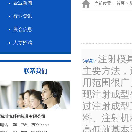
企业新闻
当前位置：
首页
>
行业资讯
展会信息
人才招聘
注射模
[导读]：
主要方法，
联系我们
用范围很广
现注射成型
过注射成型
料、注射机
深圳市科翔模具有限公司
电话: 86 - 755 - 2977 3559
高低就基本