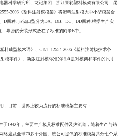
电器科学研究所、龙记集团、浙江亚轮塑料模架有限公司、昆
2555-2006《塑料注射模模架》将塑料注射模大中小型模架合
四种, 点浇口型分为DA、DB、DC、DD四种;根据生产实
柱、导套的安装形式放在了标准的附录B中。
5《塑料成型模术语》、GB/T 12554-2006《塑料注射模技术条
-2006《塑料注射模零件》。新版注射模标准的特点是对模架和零件的尺寸
用，目前，世界上较为流行的标准模架主要有：
公司诞生于1942年，主要生产模具标准配件及热流道，随着生产与销
网络遍及全球70多个外国。该公司提供的标准模架共分七个系