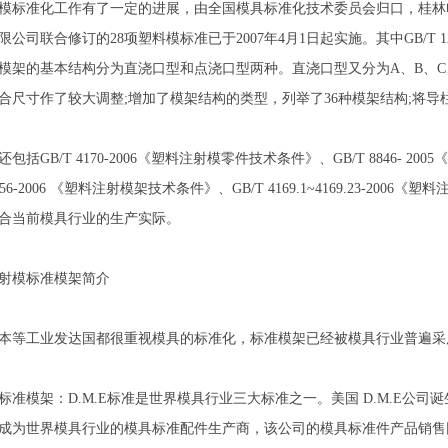
模标准化工作有了一定的进展，由全国模具标准化技术委员会归口，桂林
公司联合修订的28项塑料模标准已于2007年4月1日起实施。其中GB/T 1
模架的基本结构分为直浇口型和点浇口型两种。直浇口型又分为A、B、C、D
合尺寸作了较大调整;增加了模架结构的类型，列举了36种模架结构;将导
括GB/T 4170-2006《塑料注射模零件技术条件》、GB/T 8846- 200
2556-2006 《塑料注射模架技术条件》、GB/T 4169.1~4169.23
合当前模具行业的生产实际。
射模标准模架简介
本等工业发达国都很重视模具的标准化，标准模架已经被模具行业普遍采
M.E标准模架：D.M.E标准是世界模具行业三大标准之一。美国 D.M.E
成为世界模具行业的模具标准配件生产商，该公司的模具标准件产品销售