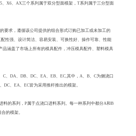
，X5、X6、AX三个系列属于双分型面模架，T系列属于三分型面
以按照自己的要求，遵循该公司提供的组合形式订购已加工或未加工的
具有互配性强、设计简洁、容易安装、可换性好、操作可靠、性能
的产品涵盖了市场上所有的模具配件，冲压模具配件、塑料模具
、DA、DB、DC、EA、EB、EC,其中，A、B、C为侧浇口
、DC、EA、EC皆为采用推杆推出的模架。
口进料的系列，P属于点浇口进料系列。每一种系列中都分A和B
同组合的模架。