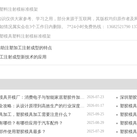
塑料注射模标准模架
知识仅供大家参考、学习之用，部分来源于互联网，其版权均归原作者及
况属实会在3个工作日内删除。 7*24小时免费热线： 13682521790 13714
塑模具塑料注射模标准模架
辅助注塑加工注射成型的特点
工注射成型新技术的应用
2026-07-23
深圳精密塑胶模具开模厂：消费电子与智能家居塑胶件加工全解析
2026-01-17
塑胶模具加工全攻略：从设计原理到高效生产的行业深度指南
塑胶模具
2025-09-25
具加工，塑胶模具加工需要注意什么？
塑胶模具
2025-08-29
有哪些？有哪些应用于汽车配件？
塑胶模具
2025-07-29
部件使用塑胶模具最多？
塑胶模具