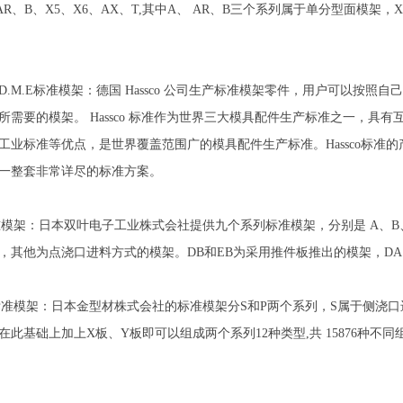
R、B、X5、X6、AX、T,其中A、 AR、B三个系列属于单分型面模架
sco的D.M.E标准模架：德国 Hassco 公司生产标准模架零件，用户可
所需要的模架。 Hassco 标准作为世界三大模具配件生产标准之一，
工业标准等优点，是世界覆盖范围广的模具配件生产标准。Hassco标准
一整套非常详尽的标准方案。
准模架：日本双叶电子工业株式会社提供九个系列标准模架，分别是 A、B、C
，其他为点浇口进料方式的模架。DB和EB为采用推件板推出的模架，DA
材标准模架：日本金型材株式会社的标准模架分S和P两个系列，S属于侧浇
此基础上加上X板、Y板即可以组成两个系列12种类型,共 15876种不