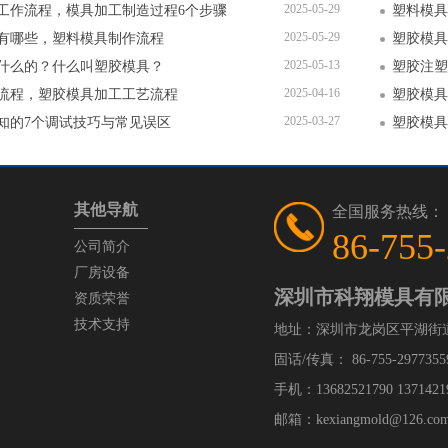
2025-05-29
工作流程，模具加工制造过程6个步骤
塑料模具
2025-05-29
有哪些，塑料模具制作流程
塑胶模具
2025-05-13
什么的？什么叫塑胶模具？
塑胶注塑
2025-04-16
流程，塑胶模具加工工艺流程
塑胶模具
2025-03-27
知的7个调试技巧与常见误区
其他导航
全国服务热线：
86-755
公司简介
厂房设备
深圳市科翔模具有
资质荣誉
技术支持
地址：深圳市龙岗区平湖街
固话/传真： 86-755-29773559
手机：13682521790 1371421
邮箱：kexiangmold@126.com /