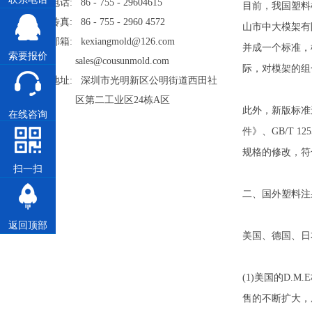
电话: 86 - 755 - 29604615
目前，我国塑料
传真: 86 - 755 - 2960 4572
山市中大模架有限
邮箱: kexiangmold@126.com
并成一个标准，
索要报价
sales@cousunmold.com
际，对模架的组
地址: 深圳市光明新区公明街道西田社
区第二工业区24栋A区
此外，新版标准还包
在线咨询
件》、GB/T 1
规格的修改，符
扫一扫
二、国外塑料注
返回顶部
美国、德国、日
(1)美国的D.
售的不断扩大，