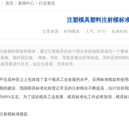
置：
首页
>
新闻中心
>
行业资讯
注塑模具塑料注射模标
文章来源： 科翔模具
人气：8733
发表时间：20
注射模的骨架和基体，通过它将模具的各个部分有机地联系成为一个整体
座板、推杆固定板、 推板、导柱、导套及复位杆等组成。另外还有特殊
根据需要进行补充，如定位装置、支承柱等。
平在某种意义上也体现了某个模具工业发展的水平。采用标准模架和使用
期的建设，我国模具标准化程度正常见的注射模在不断提高，估计目前我
为80%左右。为了适应模具工业发展，模具标准化工作必将加强，模具
注射模标准模架