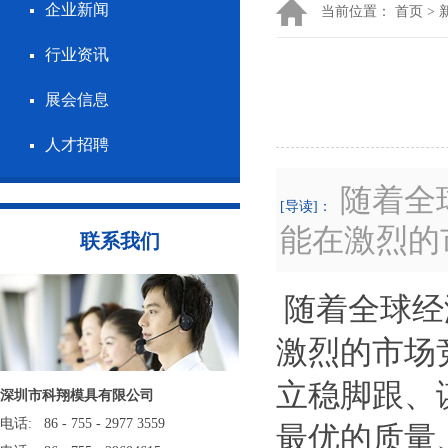
企业新闻
当前位置：
首页
>
行业资讯
展会信息
人才招聘
随着全
[导读]：
能在激烈的
联系我们
随着全球经
激烈的市场
立稳脚跟、
深圳市科翔模具有限公司
电话: 86 - 755 - 2977 3559
最优的质量