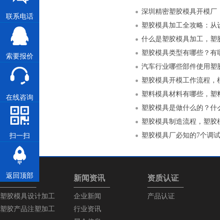
联系电话
什么是塑胶模具加工，塑
塑胶模具类型有哪些？有
索要报价
汽车行业哪些部件使用塑
塑胶模具开模工作流程，
塑料模具材料有哪些，塑
在线咨询
塑胶模具是做什么的？什
塑胶模具制造流程，塑胶
塑胶模具厂必知的7个调
扫一扫
返回顶部
产品中心
新闻资讯
资质认证
塑胶模具设计加工
企业新闻
产品认证
塑胶产品注塑加工
行业资讯