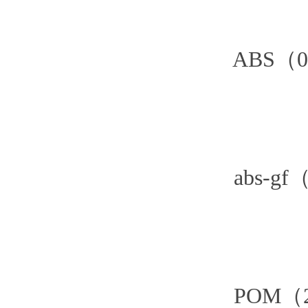
ABS（0.4
abs-gf（0
POM（2-