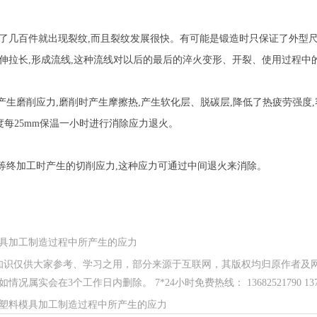
了几百件就出现裂纹,而且裂纹发展很快。有可能是锻造时只保证了外型
伸拉长,形成流线,这种流线对以后的最后的淬火变形、开裂、使用过程中
时产生磨削应力,磨削时产生摩擦热,产生软化层、脱碳层,降低了热疲劳强度
,以厚度每25mm保温一小时进行消除应力退火。
刨等终加工时产生的切削应力,这种应力可通过中间退火来消除。
具加工制造过程中所产生的应力
知识仅供大家参考、学习之用，部分来源于互联网，其版权均归原作者及
况属实会在3个工作日内删除。 7*24小时免费热线： 13682521790 13714
塑料模具加工制造过程中所产生的应力