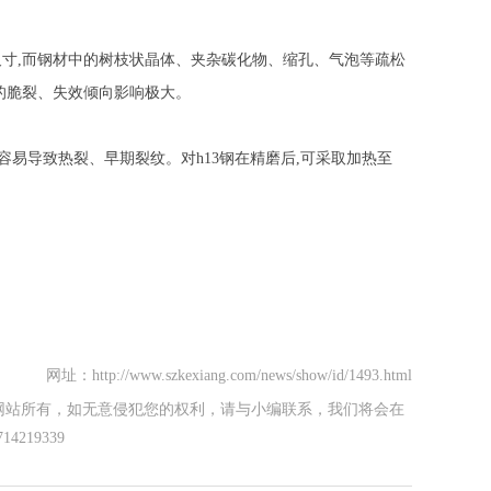
尺寸,而钢材中的树枝状晶体、夹杂碳化物、缩孔、气泡等疏松
的脆裂、失效倾向影响极大。
,容易导致热裂、早期裂纹。对h13钢在精磨后,可采取加热至
网址：http://www.szkexiang.com/news/show/id/1493.html
网站所有，如无意侵犯您的权利，请与小编联系，我们将会在
219339