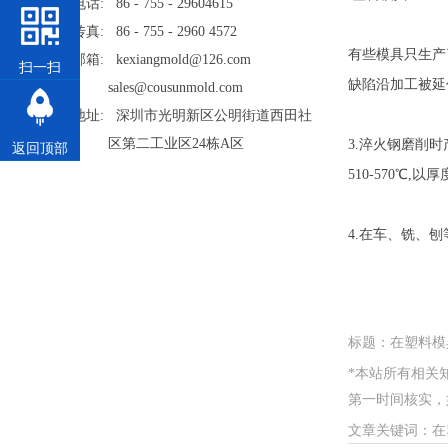
电话: 86 - 755 - 29604615
传真: 86 - 755 - 2960 4572
有些模具只生产
邮箱: kexiangmold@126.com
扫一扫
缺陷沿加工被延
sales@cousunmold.com
地址: 深圳市光明新区公明街道西田社
区第二工业区24栋A区
3.淬火钢磨削
返回顶部
510-570℃
4.在车、铣、
标题：在塑料模
*本站所有相关
第一时间核实，如情
文章关键词：在