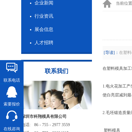
企业新闻
当前位
行业资讯
展会信息
人才招聘
[导读]：
在塑料
在塑料模具加工
联系我们
联系电话
1.电火花加工
使白亮层减到最
索要报价
2.毛坯锻造质量
深圳市科翔模具有限公司
电话: 86 - 755 - 2977 3559
在线咨询
塑料模具