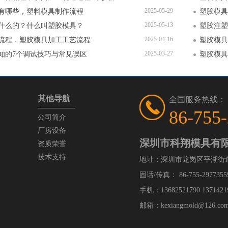
2025-05-29
有哪些，塑料模具制作流程
塑胶模具
2025-05-13
什么的？什么叫塑胶模具？
塑胶注塑
2025-04-16
流程，塑胶模具加工工艺流程
塑胶模具
2025-03-27
知的7个调试技巧与常见误区
其他导航
全国服务热线：
86-755
公司简介
厂房设备
深圳市科翔模具有
资质荣誉
技术支持
地址：深圳市龙岗区平湖街
固话/传真： 86-755-29773559
手机：13682521790 1371421
邮箱：kexiangmold@126.com /