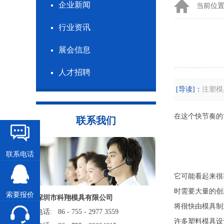
企业新闻
当前位
行业资讯
展会信息
人才招聘
[导读]：
注塑模
在这个快节奏的
联系我们
联系电话
它可能看起来很
时需要大量的创
索要报价
深圳市科翔模具有限公司
将很快由模具制
电话: 86 - 755 - 2977 3559
许多塑料模具设