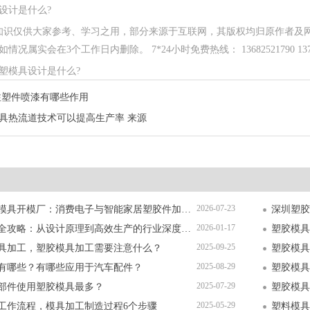
设计是什么?
知识仅供大家参考、学习之用，部分来源于互联网，其版权均归原作者及
况属实会在3个工作日内删除。 7*24小时免费热线： 13682521790 13714
塑模具设计是什么?
注塑件喷漆有哪些作用
具热流道技术可以提高生产率 来源
2026-07-23
深圳精密塑胶模具开模厂：消费电子与智能家居塑胶件加工全解析
2026-01-17
塑胶模具加工全攻略：从设计原理到高效生产的行业深度指南
塑胶模具
2025-09-25
具加工，塑胶模具加工需要注意什么？
塑胶模具
2025-08-29
有哪些？有哪些应用于汽车配件？
塑胶模具
2025-07-29
部件使用塑胶模具最多？
塑胶模具
2025-05-29
工作流程，模具加工制造过程6个步骤
塑料模具