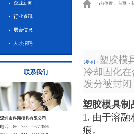
企业新闻
当前位置：
首页
>
行业资讯
展会信息
人才招聘
​塑胶模
[导读]：
冷却固化在
联系我们
发分被封闭
塑胶模具制
1. 由于
深圳市科翔模具有限公司
电话: 86 - 755 - 2977 3559
痕。