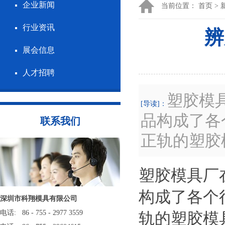
企业新闻
当前位置：
首页
>
行业资讯
辨
展会信息
人才招聘
塑胶模
[导读]：
品构成了各
联系我们
正轨的塑胶
塑胶模具厂
构成了各个
深圳市科翔模具有限公司
电话: 86 - 755 - 2977 3559
轨的塑胶模