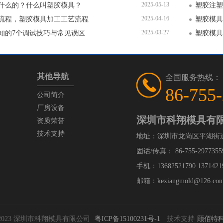
2025-05-13
什么的？什么叫塑胶模具？
塑胶注塑
2025-04-16
流程，塑胶模具加工工艺流程
塑胶模具
2025-03-27
知的7个调试技巧与常见误区
其他导航
全国服务热线：
86-755
公司简介
厂房设备
深圳市科翔模具有
资质荣誉
技术支持
地址：深圳市龙岗区平湖街
固话/传真： 86-755-29773559
手机：13682521790 1371421
邮箱：kexiangmold@126.com /
018-2023 深圳市科翔模具有限公司
粤ICP备15100231号-1
技术支持
顾佰特