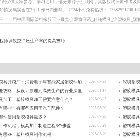
知识仅供大家参考、学习之用，部分来源于互联网，其版权均归原作者及
况属实会在3个工作日内删除。 7*24小时免费热线： 13682521790 13714
三十二届中国国际塑料橡胶工业展览会即将开幕_科翔模具_注塑模具_塑
程师谈数控冲压生产率的提高技巧
2026-07-23
深圳精密塑胶模具开模厂：消费电子与智能家居塑胶件加工全解析
2026-01-17
塑胶模具加工全攻略：从设计原理到高效生产的行业深度指南
塑胶模具
2025-09-25
具加工，塑胶模具加工需要注意什么？
塑胶模具
2025-08-29
有哪些？有哪些应用于汽车配件？
塑胶模具
2025-07-29
部件使用塑胶模具最多？
塑胶模具
2025-05-29
工作流程，模具加工制造过程6个步骤
塑料模具
2025-05-29
有哪些，塑料模具制作流程
塑胶模具