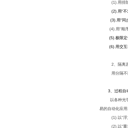
(1).
用排
(2).
用“
(3).
用“同
(4).
用“顺
(5).
极限定
(6).
用交互
2
、隔离
用分隔不
3
、过程自
以各种光
易的自动化应用
(1).
以“
(2).
以“