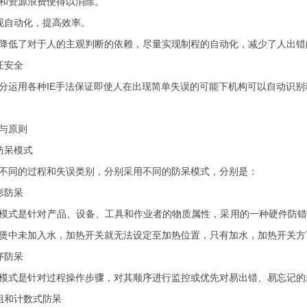
和资源浪费便得以消除。
现自动化，提高效率。
降低了对于人的主观判断的依赖，尽量实现制程的自动化，减少了人出错
证安全
分运用各种IE手法保证即使人在出现简单失误的可能下机构可以自动识
与原则
防呆模式
不同的过程和失误类别，分别采用不同的防呆模式，分别是：
形防呆
模式是针对产品、设备、工具和作业者的物质属性，采用的一种硬件防错模
煲中未加入水，加热开关就无法设定至加热位置，只有加水，加热开关方
序防呆
模式是针对过程操作步骤，对其顺序进行监控或优先对易出错、易忘记的
组和计数式防呆