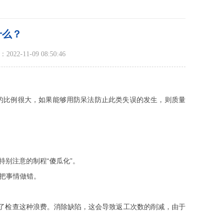
什么？
22-11-09 08:50:46
的比例很大，如果能够用防呆法防止此类失误的发生，则质量
。
特别注意的制程“傻瓜化”。
把事情做错。
除了检查这种浪费。消除缺陷，这会导致返工次数的削减，由于