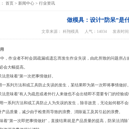
置：
首页
>
新闻中心
>
行业资讯
做模具：设计“防呆”是
文章来源： 科翔模具
人气：14034
发表时间：20
用
程中，作业者不时会因疏漏或遗忘而发生作业失误，由此所致的问题所占
必会大幅提高。
呆法意味着“第一次把事情做好。
用一系列方法和或工具防止失误的发生，某结果即为第一次即将事情做好
呆法意味着“有人为疏忽或者外行人来做也不会出错即不需要专门的经验或
用一系列方法和或工具防止人为失误的发生，除非故意，无论如何都不会
升产品质量，减少由于检查而导致的浪费、消除返工及其引起的浪费。
味着“第一次即把事情做好”，直接结果就是产品质量的提高，防呆法消