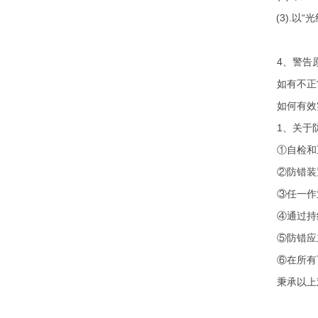
(3).
以“
4
、警告
如有不正
如何有效
1
、关于
①自检和
②防错装
③任一作
④通过持
⑤防错应
⑥在所有
秉承以上