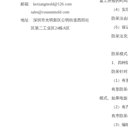
返工所致的时间
邮箱: kexiangmold@126.com
（4）实
sales@cousunmold.com
防呆法会
地址: 深圳市光明新区公明街道西田社
（5）保
区第二工业区24栋A区
防呆法充
防呆模式
1
、四种
防呆针对
（1）有
有形防呆
模式。如果电饭
（2）有
有序防呆
（3）编